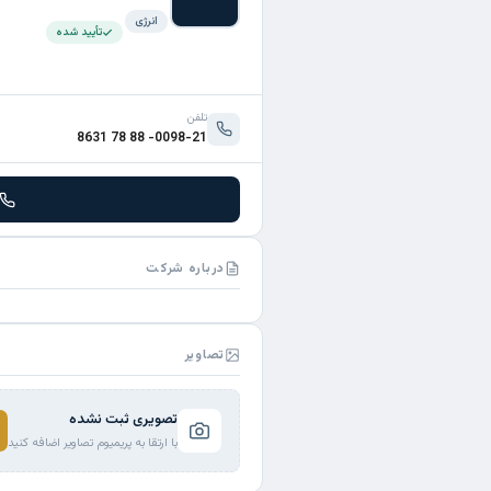
انرژی
تأیید شده
تلفن
0098-21- 88 78 8631
درباره شرکت
تصاویر
تصویری ثبت نشده
با ارتقا به پریمیوم تصاویر اضافه کنید