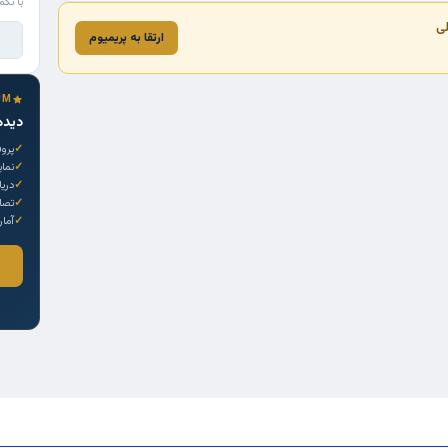
با تکم
لی
ارتقا به پریمیوم
UM
دیده
پروف
نما
دری
تصاو
آمار