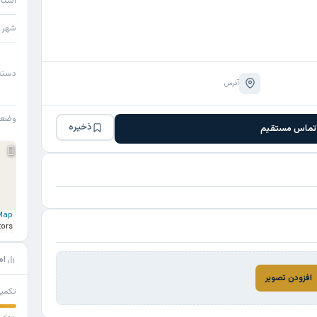
استا
شهر
دسته
آدرس
وضع
ذخیره
تماس مستقیم
Map
tors
ام
افزودن تصویر
تکمی