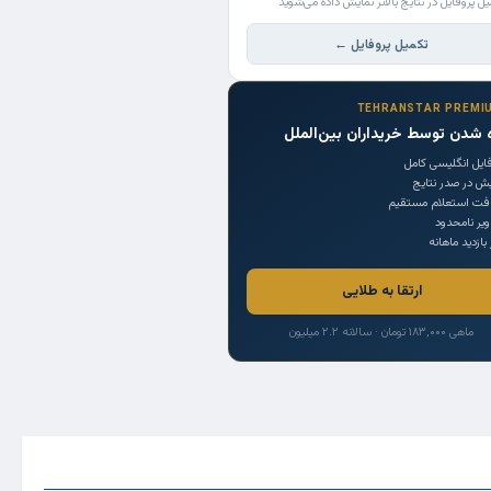
یل پروفایل در نتایج بالاتر نمایش داده می‌شوید
تکمیل پروفایل ←
TEHRANSTAR PREMI
 شدن توسط خریداران بین‌الملل
ایل انگلیسی کامل
یش در صدر نتایج
افت استعلام مستقیم
یر نامحدود
 بازدید ماهانه
ارتقا به طلایی
ماهی ۱۸۳,۰۰۰ تومان · سالانه ۲.۲ میلیون
Trade Source
India
Countries