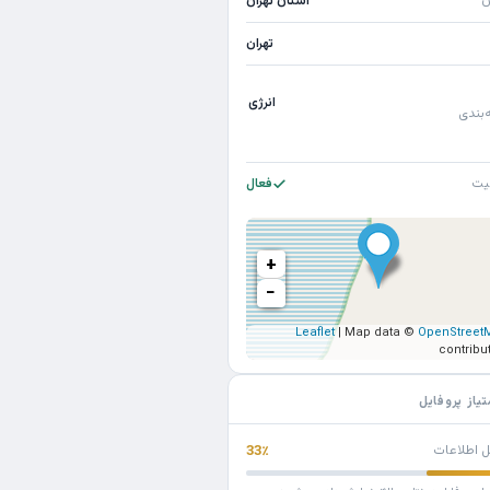
ن
استان تهران
تهران
انرژی
‌بندی
یت
فعال
+
−
Leaflet
| Map data ©
OpenStreet
contribu
تیاز پروفایل
ل اطلاعات
33٪