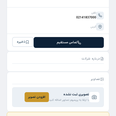
تلفن
02141837000
آدرس
ذخیره
تماس مستقیم
درباره شرکت
تصاویر
تصویری ثبت نشده
افزودن تصویر
با ارتقا به پریمیوم تصاویر اضافه کنید