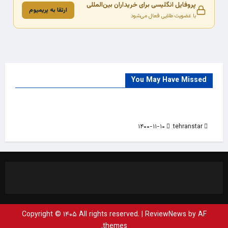
پروفایل انگلیسی برای خریداران بین‌المللی
ارتقا به پریمیوم
با عضویت طلایی فعال می‌شود
You May Have Missed
Trade Source
India
Countries
India Products Oct 2018 Magazine
۱۴۰۰-۱۱-۱۰
tehranstar
Copyright © ۱۴۰۵ All rights reserved.
|
ReviewNews
by AF
themes.