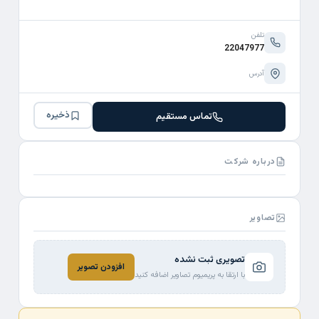
تلفن
22047977
آدرس
ذخیره
تماس مستقیم
درباره شرکت
تصاویر
تصویری ثبت نشده
افزودن تصویر
با ارتقا به پریمیوم تصاویر اضافه کنید