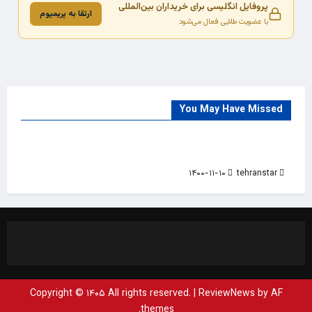
پروفایل انگلیسی برای خریداران بین‌المللی
ارتقا به پریمیوم
با عضویت طلایی فعال می‌شود
You May Have Missed
Trade Source
India
Countries
India Products Oct 2018 Magazine
۱۴۰۰-۱۱-۱۰
tehranstar
Copyright © ۱۴۰۵ All rights reserved.
|
ReviewNews
by AF
themes.