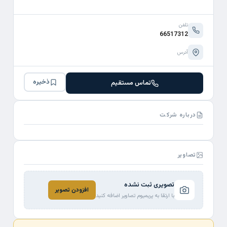
تلفن
66517312
آدرس
ذخیره
تماس مستقیم
درباره شرکت
تصاویر
تصویری ثبت نشده
افزودن تصویر
با ارتقا به پریمیوم تصاویر اضافه کنید