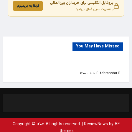
پروفایل انگلیسی برای خریداران بین‌المللی
ارتقا به پریمیوم
با عضویت طلایی فعال می‌شود
You May Have Missed
Trade Source
India
Countries
India Products Oct 2018 Magazine
۱۴۰۰-۱۱-۱۰
tehranstar
Copyright © ۱۴۰۵ All rights reserved.
|
ReviewNews
by AF
themes.