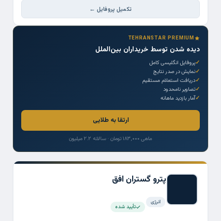
تکمیل پروفایل ←
TEHRANSTAR PREMIUM
دیده شدن توسط خریداران بین‌الملل
پروفایل انگلیسی کامل
نمایش در صدر نتایج
دریافت استعلام مستقیم
تصاویر نامحدود
آمار بازدید ماهانه
ارتقا به طلایی
ماهی ۱۸۳,۰۰۰ تومان · سالانه ۲.۲ میلیون
پترو گستران افق
انرژی
تأیید شده