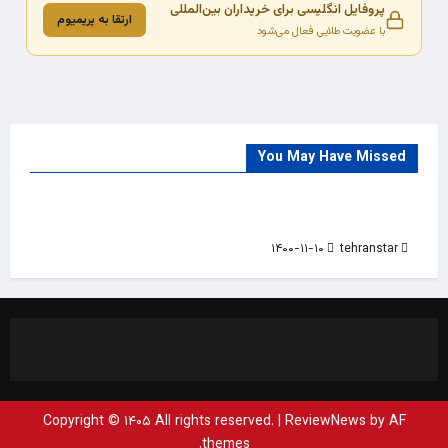
پروفایل انگلیسی برای خریداران بین‌المللی
ارتقا به پریمیوم
با عضویت طلایی فعال می‌شود
You May Have Missed
Trade Source
India
Countries
India Products Oct 2018 Magazine
۱۴۰۰-۱۱-۱۰
tehranstar
Copyright © ۱۴۰۵ All rights reserved.
|
ReviewNews
by AF
themes.