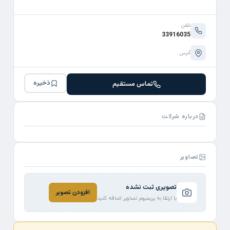
تلفن
33916035
آدرس
ذخیره
تماس مستقیم
درباره شرکت
تصاویر
تصویری ثبت نشده
افزودن تصویر
با ارتقا به پریمیوم تصاویر اضافه کنید