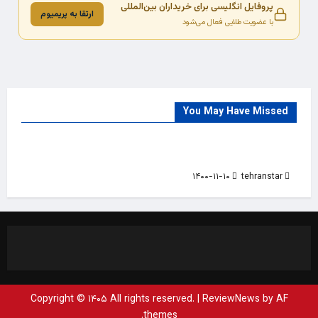
پروفایل انگلیسی برای خریداران بین‌المللی
ارتقا به پریمیوم
با عضویت طلایی فعال می‌شود
You May Have Missed
Trade Source
India
Countries
India Products Oct 2018 Magazine
۱۴۰۰-۱۱-۱۰
tehranstar
Copyright © ۱۴۰۵ All rights reserved.
|
ReviewNews
by AF
themes.