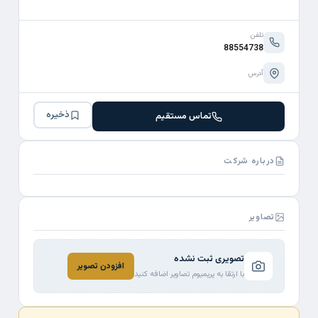
تلفن
88554738
آدرس
ذخیره
تماس مستقیم
درباره شرکت
تصاویر
تصویری ثبت نشده
افزودن تصویر
با ارتقا به پریمیوم تصاویر اضافه کنید