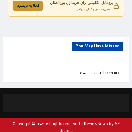
پروفایل انگلیسی برای خریداران بین‌المللی
ارتقا به پریمیوم
با عضویت طلایی فعال می‌شود
You May Have Missed
Trade Source
India
Countries
India Products Oct 2018 Magazine
۱۴۰۰-۱۱-۱۰
tehranstar
Copyright © ۱۴۰۵ All rights reserved.
|
ReviewNews
by AF
themes.