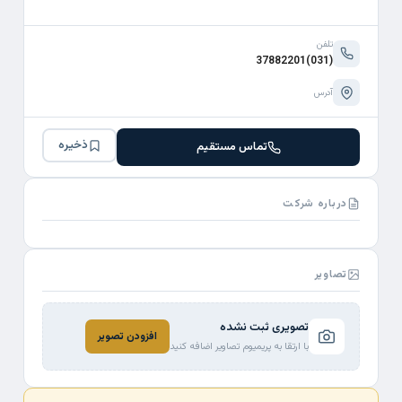
تلفن
(031)37882201
آدرس
ذخیره
تماس مستقیم
درباره شرکت
تصاویر
تصویری ثبت نشده
افزودن تصویر
با ارتقا به پریمیوم تصاویر اضافه کنید