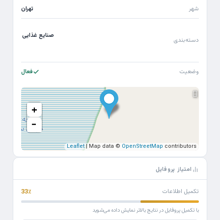
شهر
تهران
صنایع غذایی
دسته‌بندی
وضعیت
فعال
+
−
Leaflet
| Map data ©
OpenStreetMap
contributors
امتیاز پروفایل
تکمیل اطلاعات
33٪
با تکمیل پروفایل در نتایج بالاتر نمایش داده می‌شوید