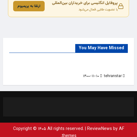
پروفایل انگلیسی برای خریداران بین‌المللی
ارتقا به پریمیوم
با عضویت طلایی فعال می‌شود
You May Have Missed
Trade Source
India
Countries
India Products Oct 2018 Magazine
۱۴۰۰-۱۱-۱۰
tehranstar
Copyright © ۱۴۰۵ All rights reserved.
|
ReviewNews
by AF
themes.