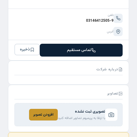
تلفن
03146412505-9
آدرس
ذخیره
تماس مستقیم
درباره شرکت
تصاویر
تصویری ثبت نشده
افزودن تصویر
با ارتقا به پریمیوم تصاویر اضافه کنید