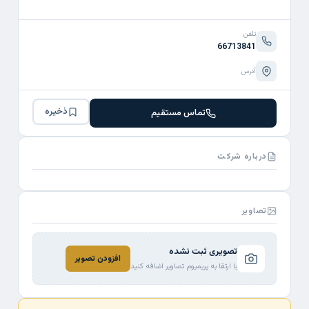
تلفن
66713841
آدرس
ذخیره
تماس مستقیم
درباره شرکت
تصاویر
تصویری ثبت نشده
افزودن تصویر
با ارتقا به پریمیوم تصاویر اضافه کنید