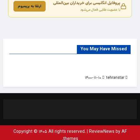
پروفایل انگلیسی برای خریداران بین‌المللی
ارتقا به پریمیوم
با عضویت طلایی فعال می‌شود
You May Have Missed
Trade Source
India
Countries
India Products Oct 2018 Magazine
۱۴۰۰-۱۱-۱۰
tehranstar
Copyright © ۱۴۰۵ All rights reserved.
|
ReviewNews
by AF
themes.