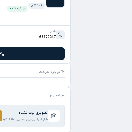
گردشگری
تأیید شده
تلفن
66872247
درباره شرکت
تصاویر
تصویری ثبت نشده
با ارتقا به پریمیوم تصاویر اضافه کنید