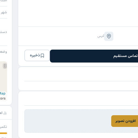
استا
شهر
دسته
آدرس
وضع
ذخیره
تماس مستقیم
Map
tors
ام
افزودن تصویر
تکمی