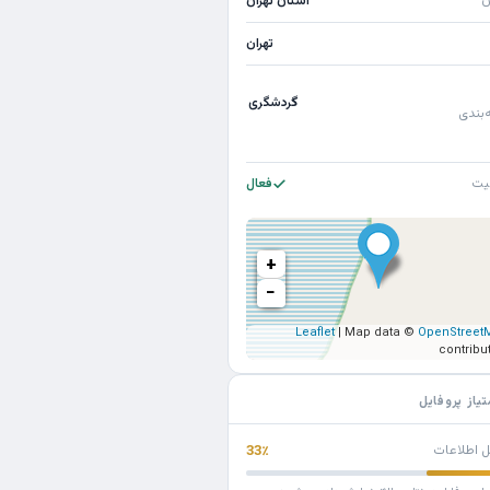
ن
استان تهران
تهران
گردشگری
‌بندی
یت
فعال
+
−
Leaflet
| Map data ©
OpenStreet
contribu
تیاز پروفایل
ل اطلاعات
33٪