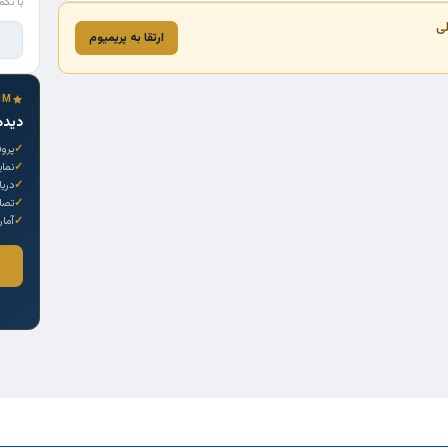
با تکم
لی
ارتقا به پریمیوم
UM
دیده
پروف
نما
دری
تصاو
آمار