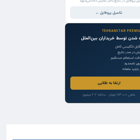
یل پروفایل در نتایج بالاتر نمایش داده می‌شوید
تکمیل پروفایل ←
TEHRANSTAR PREMI
 شدن توسط خریداران بین‌الملل
ایل انگلیسی کامل
یش در صدر نتایج
افت استعلام مستقیم
یر نامحدود
 بازدید ماهانه
ارتقا به طلایی
ماهی ۱۸۳,۰۰۰ تومان · سالانه ۲.۲ میلیون
Trade Source
India
Countries