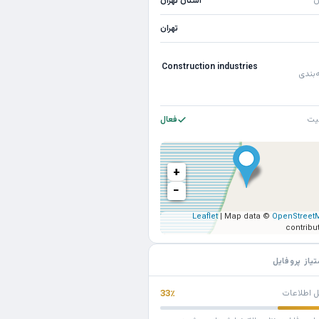
ن
استان تهران
تهران
Construction industries
‌بندی
یت
فعال
+
−
Leaflet
| Map data ©
OpenStreet
contribu
تیاز پروفایل
ل اطلاعات
33٪