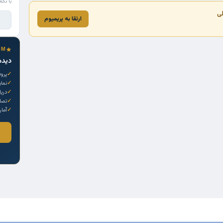
با تکم
لی
ارتقا به پریمیوم
UM
دیده
پروف
نما
دری
تصاو
آمار