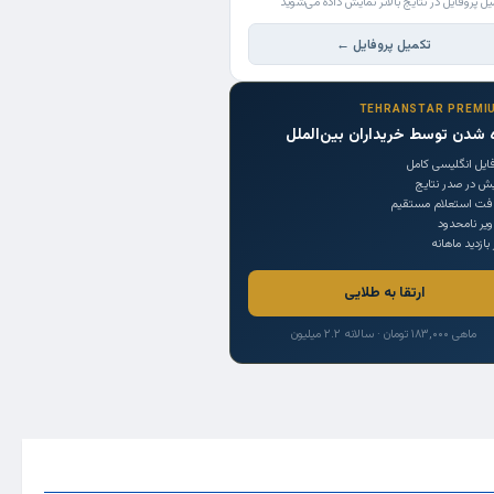
یل پروفایل در نتایج بالاتر نمایش داده می‌شوید
تکمیل پروفایل ←
TEHRANSTAR PREMI
 شدن توسط خریداران بین‌الملل
ایل انگلیسی کامل
یش در صدر نتایج
افت استعلام مستقیم
یر نامحدود
 بازدید ماهانه
ارتقا به طلایی
ماهی ۱۸۳,۰۰۰ تومان · سالانه ۲.۲ میلیون
Trade Source
India
Countries