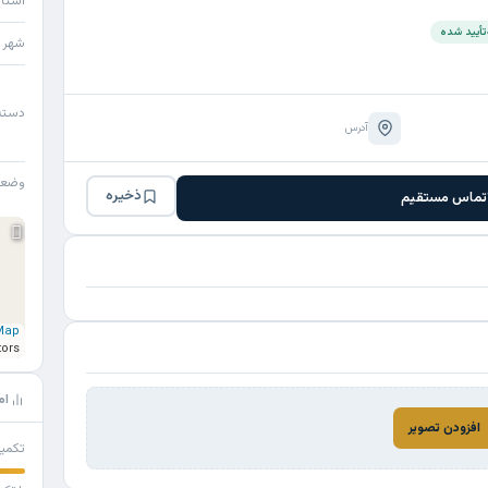
استا
تأیید شده
شهر
دسته
آدرس
وضع
ذخیره
تماس مستقیم
Map
tors
ام
افزودن تصویر
تکمی