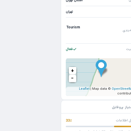
ن
استان تهران
تهران
Tourism
‌بندی
یت
فعال
+
−
Leaflet
| Map data ©
OpenStreet
contribu
تیاز پروفایل
ل اطلاعات
33٪