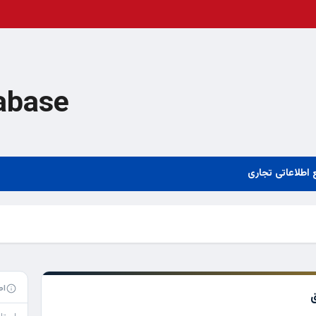
abase
 اطلاعاتی تجاری
اط
ق