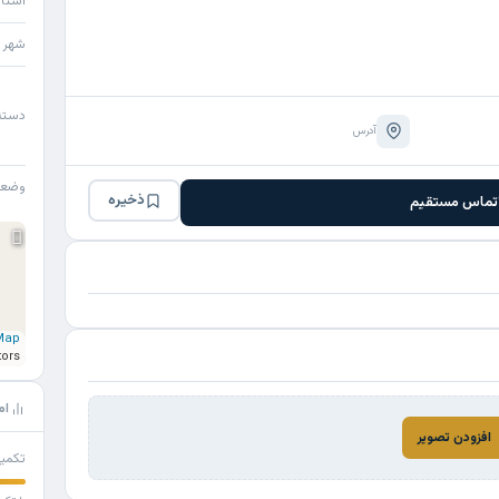
استا
شهر
دسته
آدرس
وضع
ذخیره
تماس مستقیم
Map
tors
ام
افزودن تصویر
تکمی