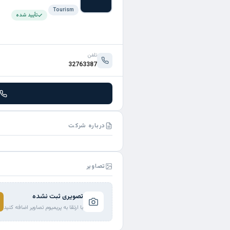
Tourism
تأیید شده
تلفن
32763387
درباره شرکت
تصاویر
تصویری ثبت نشده
با ارتقا به پریمیوم تصاویر اضافه کنید