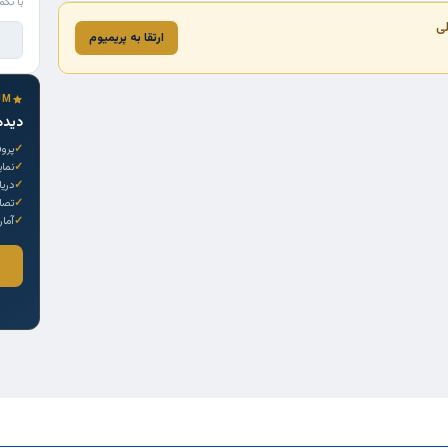
با تکم
لی
ارتقا به پریمیوم
UM
دیده
پروف
نما
دری
تصاو
آمار