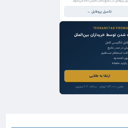
یل پروفایل در نتایج بالاتر نمایش داده می‌شوید
تکمیل پروفایل ←
TEHRANSTAR PREMI
 شدن توسط خریداران بین‌الملل
ایل انگلیسی کامل
یش در صدر نتایج
افت استعلام مستقیم
یر نامحدود
 بازدید ماهانه
ارتقا به طلایی
ماهی ۱۸۳,۰۰۰ تومان · سالانه ۲.۲ میلیون
Trade Source
India
Countries