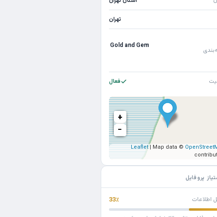
ن
استان تهران
تهران
Gold and Gem
‌بندی
یت
فعال
+
−
Leaflet
| Map data ©
OpenStreet
contribu
تیاز پروفایل
ل اطلاعات
33٪