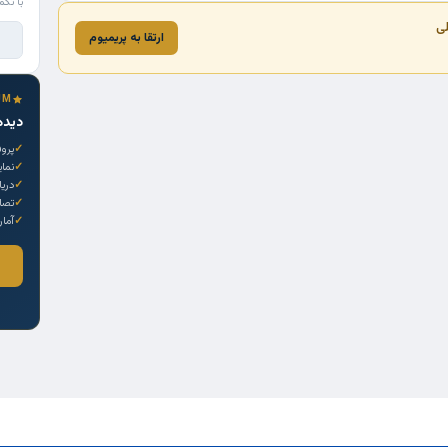
با تکم
لی
ارتقا به پریمیوم
UM
دیده
پروف
نما
دری
تصاو
آمار