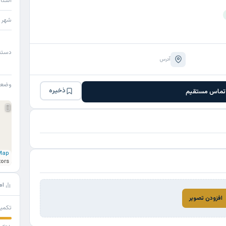
استا
شهر
دسته
آدرس
وضع
ذخیره
تماس مستقیم
Map
tors
ام
افزودن تصویر
تکمی