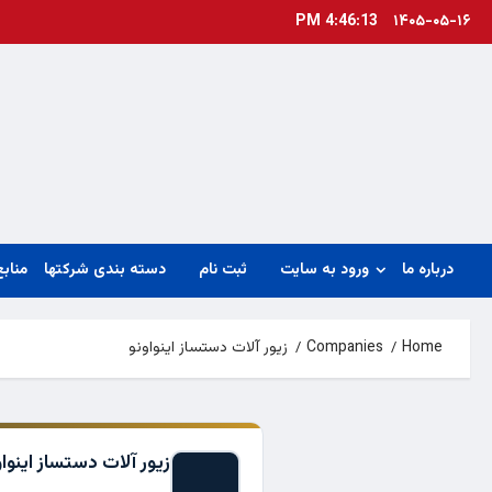
Ski
4:46:14 PM
۱۴۰۵-۰۵-۱۶
t
conten
درباره ما
ورود به سایت
ثبت نام
دسته بندی شرکتها
منابع
Home
Companies
زيور آلات دستساز اینواونو
زيور آلات دستساز اینواو