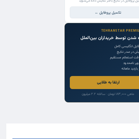
یل پروفایل در نتایج بالاتر نمایش داده می‌شوید
تکمیل پروفایل ←
TEHRANSTAR PREMI
 شدن توسط خریداران بین‌الملل
ایل انگلیسی کامل
یش در صدر نتایج
افت استعلام مستقیم
یر نامحدود
 بازدید ماهانه
ارتقا به طلایی
ماهی ۱۸۳,۰۰۰ تومان · سالانه ۲.۲ میلیون
Trade Source
India
Countries