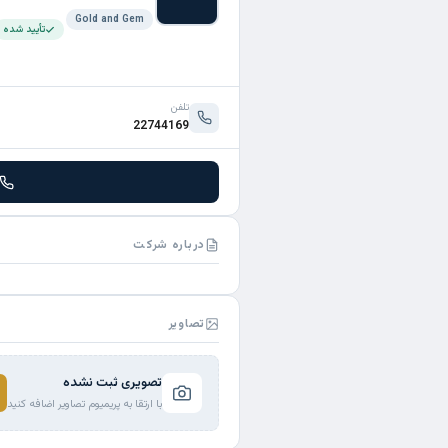
Gold and Gem
تأیید شده
تلفن
22744169
درباره شرکت
تصاویر
تصویری ثبت نشده
با ارتقا به پریمیوم تصاویر اضافه کنید