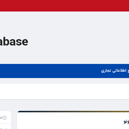
abase
 اطلاعاتی تجاری
اط
نو