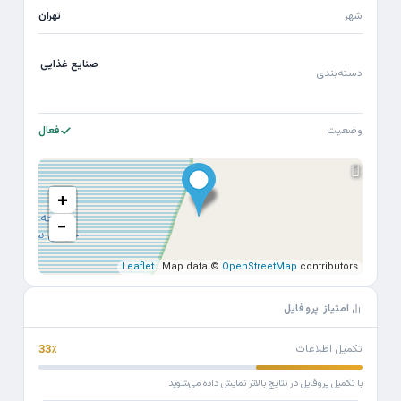
شهر
تهران
صنایع غذایی
دسته‌بندی
وضعیت
فعال
+
−
Leaflet
| Map data ©
OpenStreetMap
contributors
امتیاز پروفایل
تکمیل اطلاعات
33٪
با تکمیل پروفایل در نتایج بالاتر نمایش داده می‌شوید