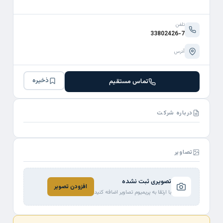
تلفن
33802426-7
آدرس
ذخیره
تماس مستقیم
درباره شرکت
تصاویر
تصویری ثبت نشده
افزودن تصویر
با ارتقا به پریمیوم تصاویر اضافه کنید