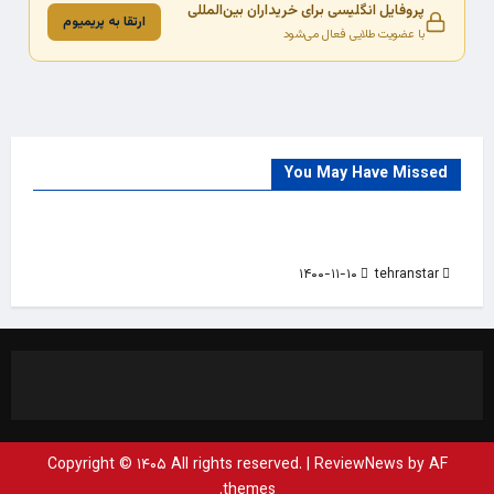
پروفایل انگلیسی برای خریداران بین‌المللی
ارتقا به پریمیوم
با عضویت طلایی فعال می‌شود
You May Have Missed
Trade Source
India
Countries
India Products Oct 2018 Magazine
۱۴۰۰-۱۱-۱۰
tehranstar
Copyright © ۱۴۰۵ All rights reserved.
|
ReviewNews
by AF
themes.