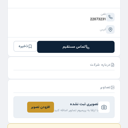
تلفن
22073231
آدرس
ذخیره
تماس مستقیم
درباره شرکت
تصاویر
تصویری ثبت نشده
افزودن تصویر
با ارتقا به پریمیوم تصاویر اضافه کنید