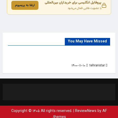
پروفایل انگلیسی برای خریداران بین‌المللی
ارتقا به پریمیوم
با عضویت طلایی فعال می‌شود
You May Have Missed
Trade Source
India
Countries
India Products Oct 2018 Magazine
۱۴۰۰-۱۱-۱۰
tehranstar
Copyright © ۱۴۰۵ All rights reserved.
|
ReviewNews
by AF
themes.