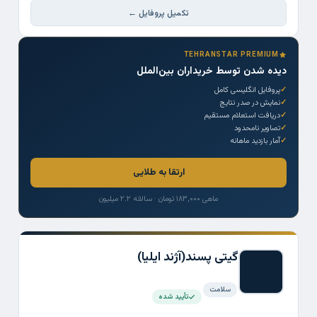
تکمیل پروفایل ←
TEHRANSTAR PREMIUM
دیده شدن توسط خریداران بین‌الملل
پروفایل انگلیسی کامل
نمایش در صدر نتایج
دریافت استعلام مستقیم
تصاویر نامحدود
آمار بازدید ماهانه
ارتقا به طلایی
ماهی ۱۸۳,۰۰۰ تومان · سالانه ۲.۲ میلیون
گیتی پسند(آژند ایلیا)
سلامت
تأیید شده