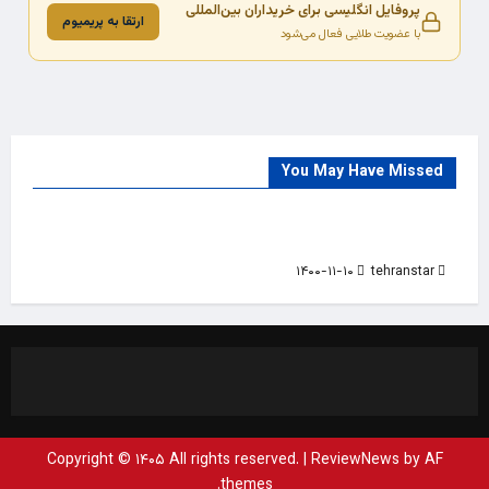
پروفایل انگلیسی برای خریداران بین‌المللی
ارتقا به پریمیوم
با عضویت طلایی فعال می‌شود
You May Have Missed
Trade Source
India
Countries
India Products Oct 2018 Magazine
۱۴۰۰-۱۱-۱۰
tehranstar
Copyright © ۱۴۰۵ All rights reserved.
|
ReviewNews
by AF
themes.