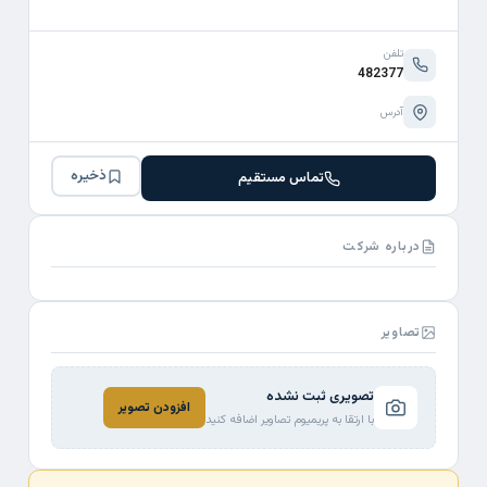
تلفن
482377
آدرس
ذخیره
تماس مستقیم
درباره شرکت
تصاویر
تصویری ثبت نشده
افزودن تصویر
با ارتقا به پریمیوم تصاویر اضافه کنید