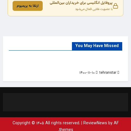
پروفایل انگلیسی برای خریداران بین‌المللی
ارتقا به پریمیوم
با عضویت طلایی فعال می‌شود
You May Have Missed
Trade Source
India
Countries
India Products Oct 2018 Magazine
۱۴۰۰-۱۱-۱۰
tehranstar
Copyright © ۱۴۰۵ All rights reserved.
|
ReviewNews
by AF
themes.