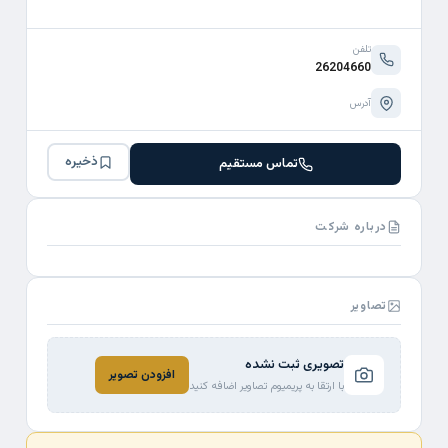
تلفن
26204660
آدرس
ذخیره
تماس مستقیم
درباره شرکت
تصاویر
تصویری ثبت نشده
افزودن تصویر
با ارتقا به پریمیوم تصاویر اضافه کنید