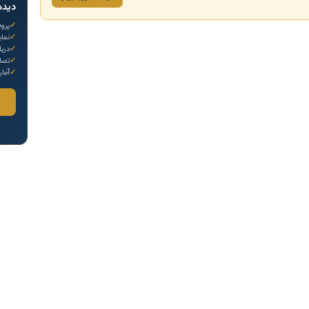
دیده
پروف
نما
دری
تصاو
آمار