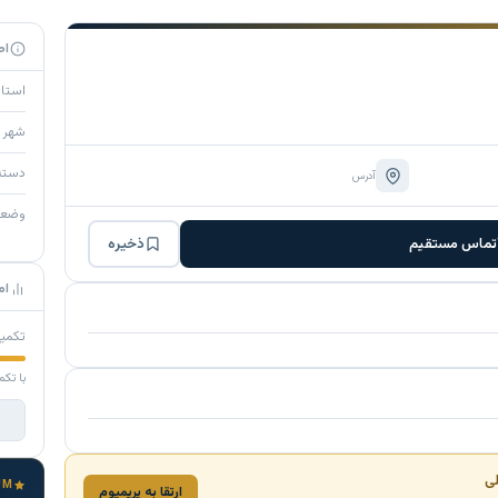
اط
استا
شهر
دسته
آدرس
وضع
تماس مستقیم
ذخیره
ام
تکمی
با تکم
لی
UM
ارتقا به پریمیوم