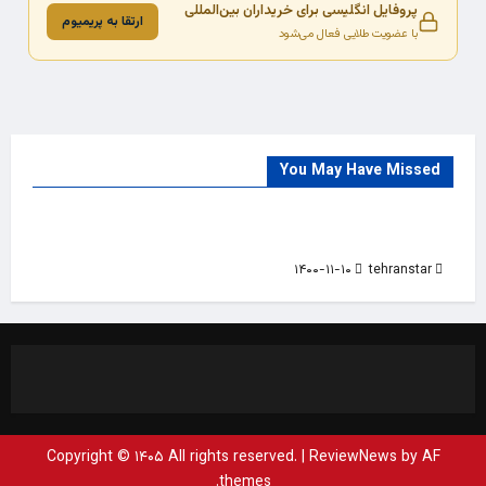
پروفایل انگلیسی برای خریداران بین‌المللی
ارتقا به پریمیوم
با عضویت طلایی فعال می‌شود
You May Have Missed
Trade Source
India
Countries
India Products Oct 2018 Magazine
۱۴۰۰-۱۱-۱۰
tehranstar
Copyright © ۱۴۰۵ All rights reserved.
|
ReviewNews
by AF
themes.