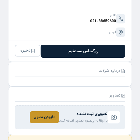
تلفن
021-88659600
آدرس
ذخیره
تماس مستقیم
درباره شرکت
تصاویر
تصویری ثبت نشده
افزودن تصویر
با ارتقا به پریمیوم تصاویر اضافه کنید