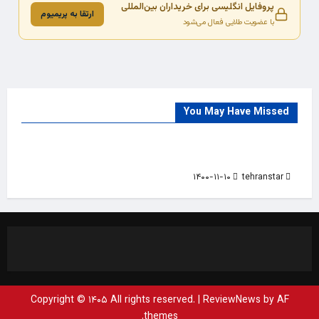
پروفایل انگلیسی برای خریداران بین‌المللی
ارتقا به پریمیوم
با عضویت طلایی فعال می‌شود
You May Have Missed
Trade Source
India
Countries
India Products Oct 2018 Magazine
۱۴۰۰-۱۱-۱۰
tehranstar
Copyright © ۱۴۰۵ All rights reserved.
|
ReviewNews
by AF
themes.