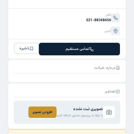
تلفن
021-88348456
آدرس
ذخیره
تماس مستقیم
درباره شرکت
تصاویر
تصویری ثبت نشده
افزودن تصویر
با ارتقا به پریمیوم تصاویر اضافه کنید