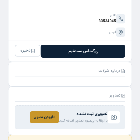
تلفن
33534045
آدرس
ذخیره
تماس مستقیم
درباره شرکت
تصاویر
تصویری ثبت نشده
افزودن تصویر
با ارتقا به پریمیوم تصاویر اضافه کنید