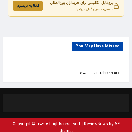
پروفایل انگلیسی برای خریداران بین‌المللی
ارتقا به پریمیوم
با عضویت طلایی فعال می‌شود
You May Have Missed
Trade Source
India
Countries
India Products Oct 2018 Magazine
۱۴۰۰-۱۱-۱۰
tehranstar
Copyright © ۱۴۰۵ All rights reserved.
|
ReviewNews
by AF
themes.