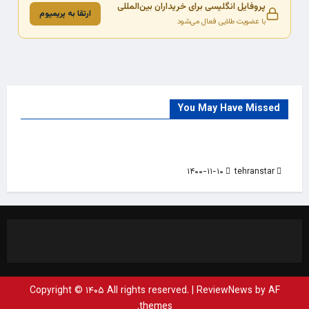
پروفایل انگلیسی برای خریداران بین‌المللی
ارتقا به پریمیوم
با عضویت طلایی فعال می‌شود
You May Have Missed
Trade Source
India
Countries
India Products Oct 2018 Magazine
۱۴۰۰-۱۱-۱۰
tehranstar
Copyright © ۱۴۰۵ All rights reserved.
|
ReviewNews
by AF
themes.