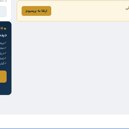
با تکم
لی
ارتقا به پریمیوم
UM
دیده
پروف
نما
دری
تصاو
آمار