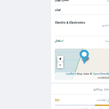
ن
استان تهران
تهران
Electric & Electronics
‌بندی
یت
فعال
+
−
Leaflet
| Map data ©
OpenStreet
contribu
تیاز پروفایل
ل اطلاعات
33٪