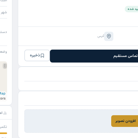
استا
یید شده
شهر
دسته
آدرس
وضع
ذخیره
تماس مستقیم
Map
tors
ام
افزودن تصویر
تکمی