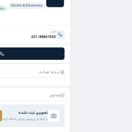
Electric & Electronics
تأ
تلفن
021-88847650
درباره شرکت
تصاویر
تصویری ثبت نشده
با ارتقا به پریمیوم تصاویر اضافه کنید