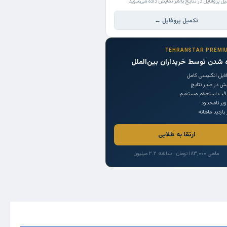
یل پروفایل در نتایج بالاتر نمایش داده می‌شوید
تکمیل پروفایل ←
TEHRANSTAR PREMI
 شدن توسط خریداران بین‌الملل
ایل انگلیسی کامل
یش در صدر نتایج
افت استعلام مستقیم
یر نامحدود
 بازدید ماهانه
ارتقا به طلایی
ماهی ۱۸۳,۰۰۰ تومان · سالانه ۲.۲ میلیون
Trade Source
India
Countries