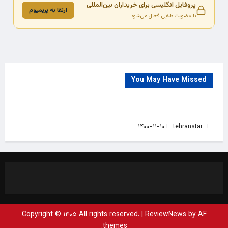
پروفایل انگلیسی برای خریداران بین‌المللی
ارتقا به پریمیوم
با عضویت طلایی فعال می‌شود
You May Have Missed
Trade Source
India
Countries
India Products Oct 2018 Magazine
۱۴۰۰-۱۱-۱۰
tehranstar
Copyright © ۱۴۰۵ All rights reserved.
|
ReviewNews
by AF
themes.