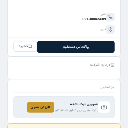
تلفن
021-88065609
آدرس
ذخیره
تماس مستقیم
درباره شرکت
تصاویر
تصویری ثبت نشده
افزودن تصویر
با ارتقا به پریمیوم تصاویر اضافه کنید