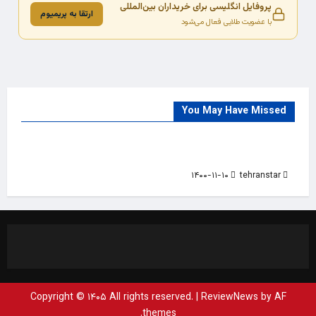
پروفایل انگلیسی برای خریداران بین‌المللی
ارتقا به پریمیوم
با عضویت طلایی فعال می‌شود
You May Have Missed
Trade Source
India
Countries
India Products Oct 2018 Magazine
۱۴۰۰-۱۱-۱۰
tehranstar
Copyright © ۱۴۰۵ All rights reserved.
|
ReviewNews
by AF
themes.