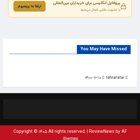
پروفایل انگلیسی برای خریداران بین‌المللی
ارتقا به پریمیوم
با عضویت طلایی فعال می‌شود
You May Have Missed
Trade Source
India
Countries
India Products Oct 2018 Magazine
۱۴۰۰-۱۱-۱۰
tehranstar
Copyright © ۱۴۰۵ All rights reserved.
|
ReviewNews
by AF
themes.