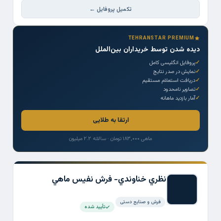
تکمیل پروفایل ←
TEHRANSTAR PREMIUM
دیده شدن توسط خریداران بین‌الملل
پروفایل انگلیسی کامل
نمایش در صدر نتایج
دریافت استعلام مستقیم
تصاویر نامحدود
آمار بازدید ماهانه
ارتقا به طلایی
ماهی ۱۸۳,۰۰۰ تومان · سالانه ۲.۲ میلیون
نظري خناوندي- فرش نفيس ماهي
فرش و صنایع دستی
تأیید شده