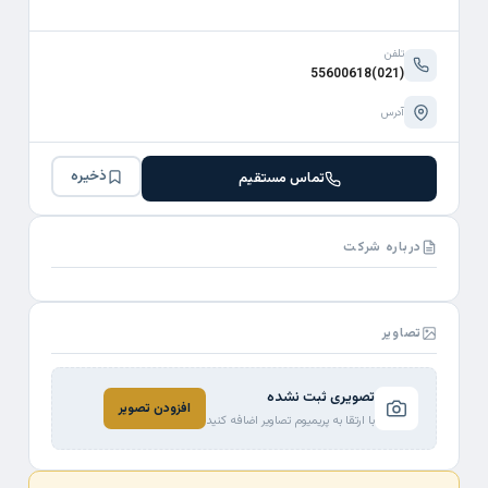
تلفن
(021)55600618
آدرس
ذخیره
تماس مستقیم
درباره شرکت
تصاویر
تصویری ثبت نشده
افزودن تصویر
با ارتقا به پریمیوم تصاویر اضافه کنید