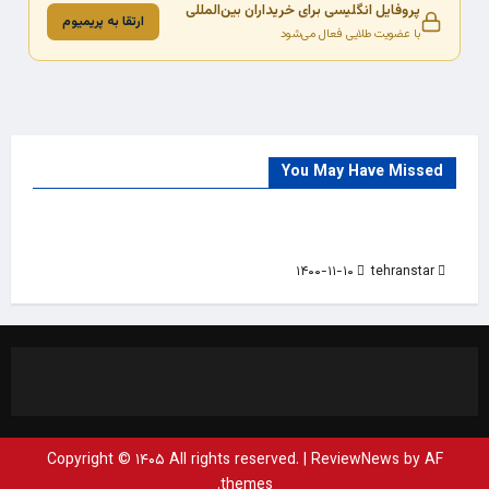
پروفایل انگلیسی برای خریداران بین‌المللی
ارتقا به پریمیوم
با عضویت طلایی فعال می‌شود
You May Have Missed
Trade Source
India
Countries
India Products Oct 2018 Magazine
۱۴۰۰-۱۱-۱۰
tehranstar
Copyright © ۱۴۰۵ All rights reserved.
|
ReviewNews
by AF
themes.