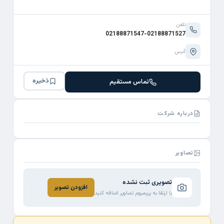
تلفن
02188871547-02188871527
آدرس
ذخیره
تماس مستقیم
درباره شرکت
تصاویر
تصویری ثبت نشده
افزودن تصویر
با ارتقا به پریمیوم تصاویر اضافه کنید