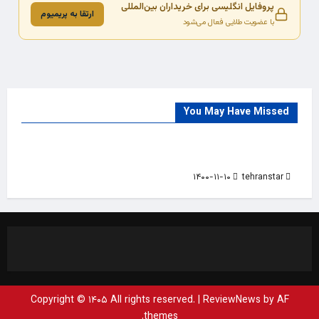
پروفایل انگلیسی برای خریداران بین‌المللی
ارتقا به پریمیوم
با عضویت طلایی فعال می‌شود
You May Have Missed
Trade Source
India
Countries
India Products Oct 2018 Magazine
۱۴۰۰-۱۱-۱۰
tehranstar
Copyright © ۱۴۰۵ All rights reserved.
|
ReviewNews
by AF
themes.