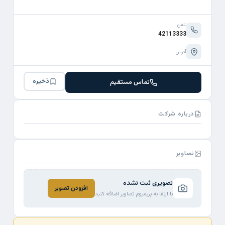
تلفن
42113333
آدرس
ذخیره
تماس مستقیم
درباره شرکت
تصاویر
تصویری ثبت نشده
افزودن تصویر
با ارتقا به پریمیوم تصاویر اضافه کنید