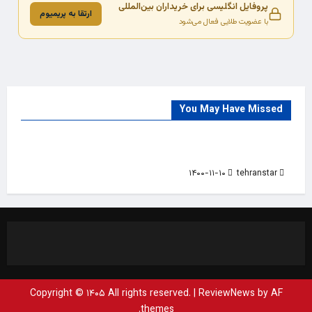
پروفایل انگلیسی برای خریداران بین‌المللی
ارتقا به پریمیوم
با عضویت طلایی فعال می‌شود
You May Have Missed
Trade Source
India
Countries
India Products Oct 2018 Magazine
۱۴۰۰-۱۱-۱۰
tehranstar
Copyright © ۱۴۰۵ All rights reserved.
|
ReviewNews
by AF
themes.