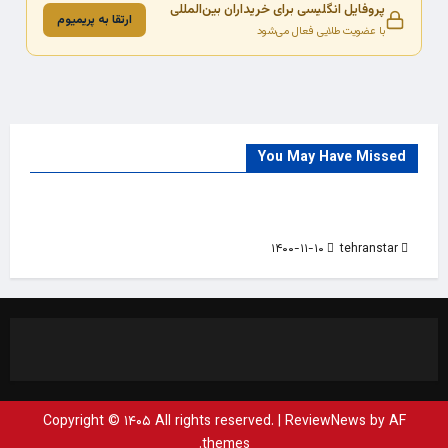
پروفایل انگلیسی برای خریداران بین‌المللی
ارتقا به پریمیوم
با عضویت طلایی فعال می‌شود
You May Have Missed
Trade Source
India
Countries
India Products Oct 2018 Magazine
۱۴۰۰-۱۱-۱۰
tehranstar
Copyright © ۱۴۰۵ All rights reserved.
|
ReviewNews
by AF
themes.