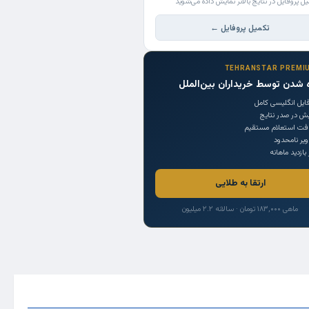
یل پروفایل در نتایج بالاتر نمایش داده می‌شوید
تکمیل پروفایل ←
TEHRANSTAR PREMI
 شدن توسط خریداران بین‌الملل
ایل انگلیسی کامل
یش در صدر نتایج
افت استعلام مستقیم
یر نامحدود
 بازدید ماهانه
ارتقا به طلایی
ماهی ۱۸۳,۰۰۰ تومان · سالانه ۲.۲ میلیون
Trade Source
India
Countries