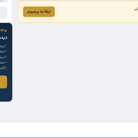
با تکم
لی
ارتقا به پریمیوم
UM
دیده
پروف
نما
دری
تصاو
آمار