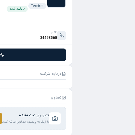
Tourism
تأیید شده
تلفن
34458560
درباره شرکت
تصاویر
تصویری ثبت نشده
با ارتقا به پریمیوم تصاویر اضافه کنید