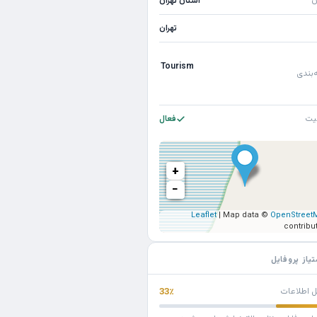
ن
استان تهران
تهران
Tourism
‌بندی
یت
فعال
+
−
Leaflet
| Map data ©
OpenStreet
contribu
تیاز پروفایل
ل اطلاعات
33٪