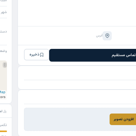
استا
شهر
دسته
آدرس
وضع
ذخیره
تماس مستقیم
Map
tors
ام
افزودن تصویر
تکمی