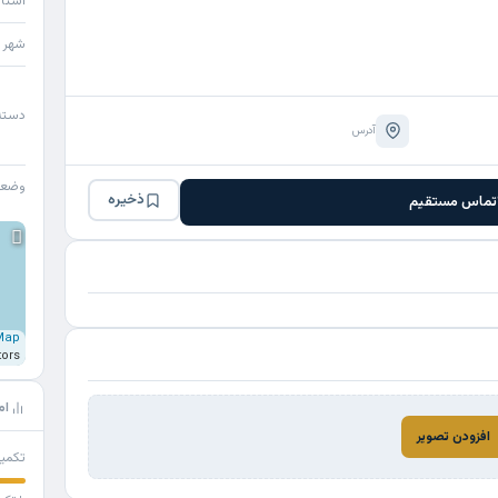
استا
شهر
دسته
آدرس
وضع
ذخیره
تماس مستقیم
Map
tors
ام
افزودن تصویر
تکمی