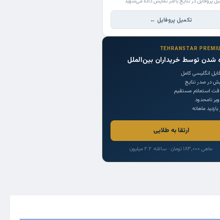
یل پروفایل در نتایج بالاتر نمایش داده می‌شوید
تکمیل پروفایل ←
TEHRANSTAR PREMI
 شدن توسط خریداران بین‌الملل
ایل انگلیسی کامل
یش در صدر نتایج
افت استعلام مستقیم
یر نامحدود
 بازدید ماهانه
ارتقا به طلایی
ماهی ۱۸۳,۰۰۰ تومان · سالانه ۲.۲ میلیون
Trade Source
India
Countries