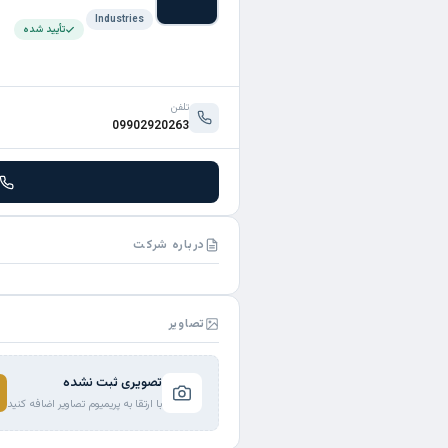
Industries
تأیید شده
تلفن
09902920263
درباره شرکت
تصاویر
تصویری ثبت نشده
با ارتقا به پریمیوم تصاویر اضافه کنید