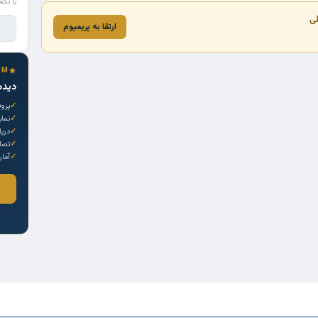
با تکم
لی
ارتقا به پریمیوم
UM
دیده
پروف
نما
دری
تصاو
آمار