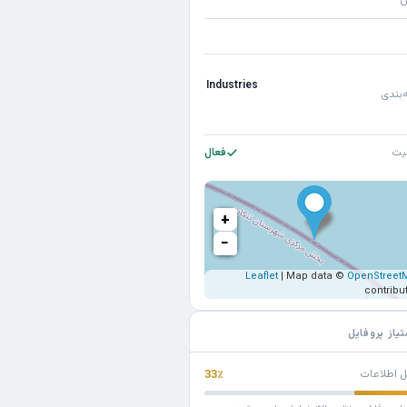
ن
Industries
‌بندی
یت
فعال
+
−
Leaflet
| Map data ©
OpenStreet
contribu
تیاز پروفایل
ل اطلاعات
33٪