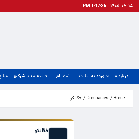
Ski
1:12:37 PM
۱۴۰۵-۰۵-۱۵
t
conten
درباره ما
ورود به سایت
ثبت نام
دسته بندی شرکتها
منابع
Home
Companies
فگاتکو
فگاتکو