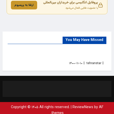
پروفایل انگلیسی برای خریداران بین‌المللی
ارتقا به پریمیوم
با عضویت طلایی فعال می‌شود
You May Have Missed
Trade Source
India
Countries
India Products Oct 2018 Magazine
۱۴۰۰-۱۱-۱۰
tehranstar
Copyright © ۱۴۰۵ All rights reserved.
|
ReviewNews
by AF
themes.