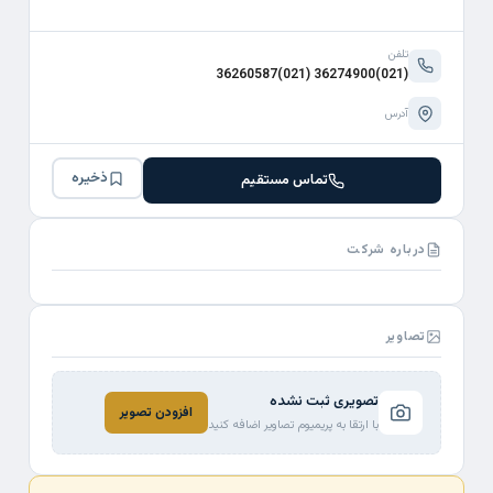
تلفن
(021)36274900 (021)36260587
آدرس
ذخیره
تماس مستقیم
درباره شرکت
تصاویر
تصویری ثبت نشده
افزودن تصویر
با ارتقا به پریمیوم تصاویر اضافه کنید