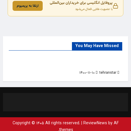
پروفایل انگلیسی برای خریداران بین‌المللی
ارتقا به پریمیوم
با عضویت طلایی فعال می‌شود
You May Have Missed
Trade Source
India
Countries
India Products Oct 2018 Magazine
۱۴۰۰-۱۱-۱۰
tehranstar
Copyright © ۱۴۰۵ All rights reserved.
|
ReviewNews
by AF
themes.