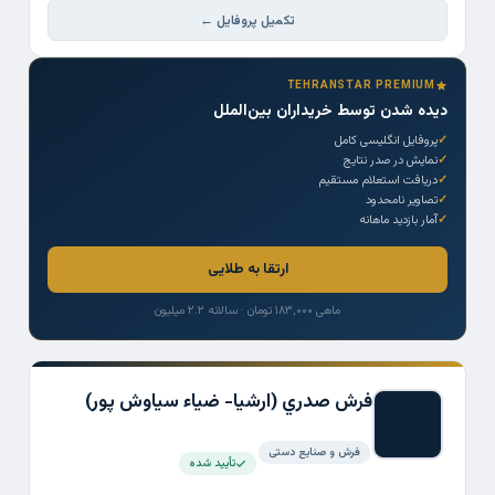
تکمیل پروفایل ←
TEHRANSTAR PREMIUM
دیده شدن توسط خریداران بین‌الملل
پروفایل انگلیسی کامل
نمایش در صدر نتایج
دریافت استعلام مستقیم
تصاویر نامحدود
آمار بازدید ماهانه
ارتقا به طلایی
ماهی ۱۸۳,۰۰۰ تومان · سالانه ۲.۲ میلیون
فرش صدري (ارشيا- ضياء سياوش پور)
فرش و صنایع دستی
تأیید شده