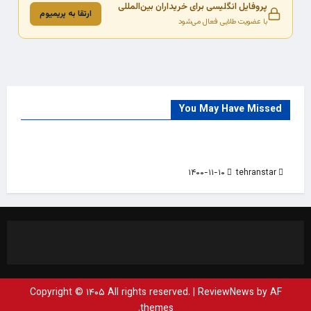
پروفایل انگلیسی برای خریداران بین‌المللی
ارتقا به پریمیوم
با عضویت طلایی فعال می‌شود
You May Have Missed
Trade Source
India
Countries
India Products Oct 2018 Magazine
۱۴۰۰-۱۱-۱۰
tehranstar
Copyright © ۱۴۰۵ All rights reserved.
|
ReviewNews
by AF
themes.