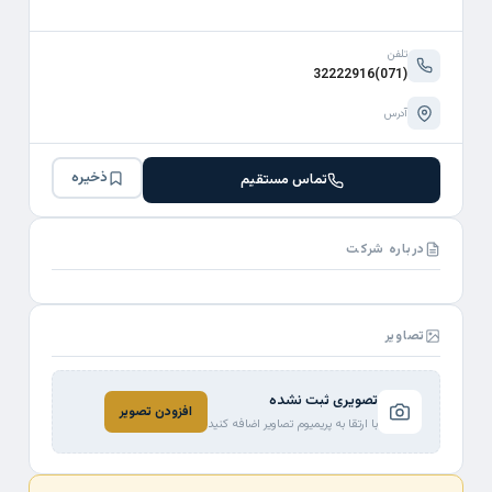
تلفن
(071)32222916
آدرس
ذخیره
تماس مستقیم
درباره شرکت
تصاویر
تصویری ثبت نشده
افزودن تصویر
با ارتقا به پریمیوم تصاویر اضافه کنید