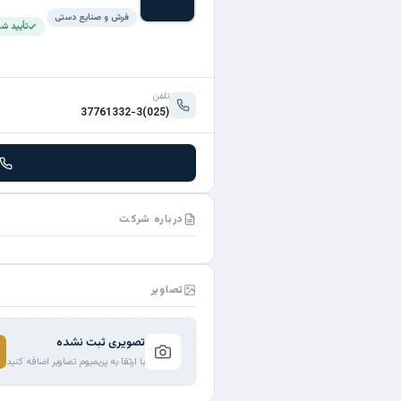
فرش و صنایع دستی
تأیید ش
تلفن
(025)37761332-3
درباره شرکت
تصاویر
تصویری ثبت نشده
با ارتقا به پریمیوم تصاویر اضافه کنید