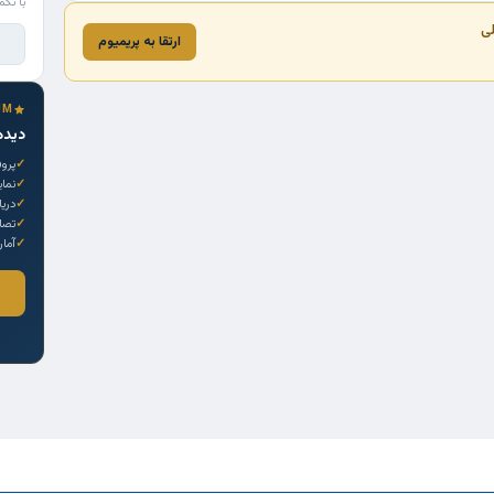
با تکم
لی
ارتقا به پریمیوم
UM
دیده
پروف
نما
دری
تصاو
آمار