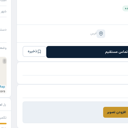
استا
ده
شهر
دسته
آدرس
وضع
ذخیره
تماس مستقیم
Map
tors
ام
افزودن تصویر
تکمی