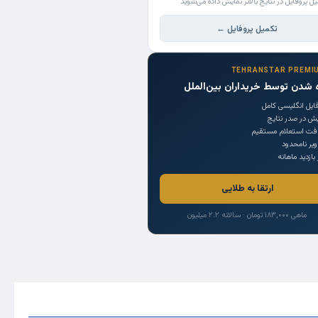
یل پروفایل در نتایج بالاتر نمایش داده می‌شوید
تکمیل پروفایل ←
TEHRANSTAR PREMI
 شدن توسط خریداران بین‌الملل
ایل انگلیسی کامل
یش در صدر نتایج
افت استعلام مستقیم
یر نامحدود
 بازدید ماهانه
ارتقا به طلایی
ماهی ۱۸۳,۰۰۰ تومان · سالانه ۲.۲ میلیون
Trade Source
India
Countries