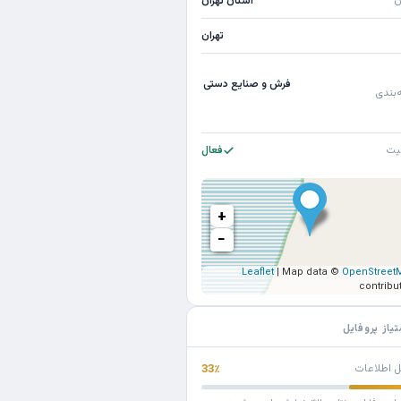
ن
استان تهران
تهران
فرش و صنایع دستی
‌بندی
یت
فعال
+
−
Leaflet
| Map data ©
OpenStreet
contribu
تیاز پروفایل
ل اطلاعات
33٪