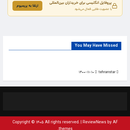
پروفایل انگلیسی برای خریداران بین‌المللی
ارتقا به پریمیوم
با عضویت طلایی فعال می‌شود
You May Have Missed
Trade Source
India
Countries
India Products Oct 2018 Magazine
۱۴۰۰-۱۱-۱۰
tehranstar
Copyright © ۱۴۰۵ All rights reserved.
|
ReviewNews
by AF
themes.