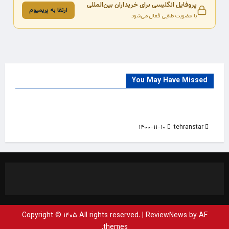
پروفایل انگلیسی برای خریداران بین‌المللی
ارتقا به پریمیوم
با عضویت طلایی فعال می‌شود
You May Have Missed
Trade Source
India
Countries
India Products Oct 2018 Magazine
۱۴۰۰-۱۱-۱۰
tehranstar
Copyright © ۱۴۰۵ All rights reserved.
|
ReviewNews
by AF
themes.