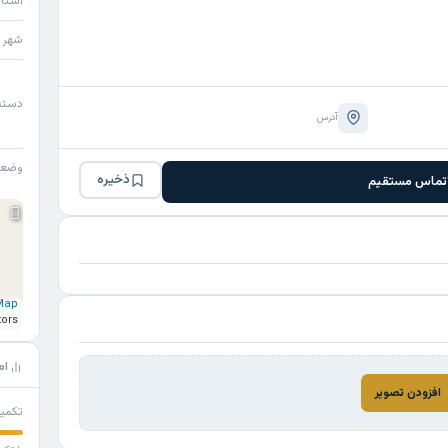
استا
شهر
دسته
آدرس
وضع
ذخیره
تماس مستقیم
Map
tors
ام
افزودن تصویر
تکمی