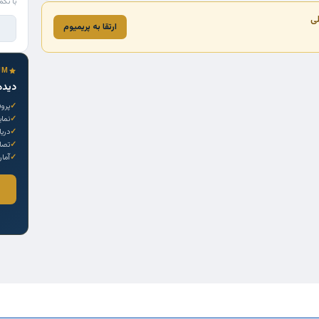
با تکم
لی
ارتقا به پریمیوم
UM
دیده
پروف
نما
دری
تصاو
آمار