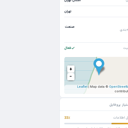
ن
استان تهران
تهران
صنعت
‌بندی
یت
فعال
+
−
Leaflet
| Map data ©
OpenStreet
contribu
تیاز پروفایل
ل اطلاعات
33٪