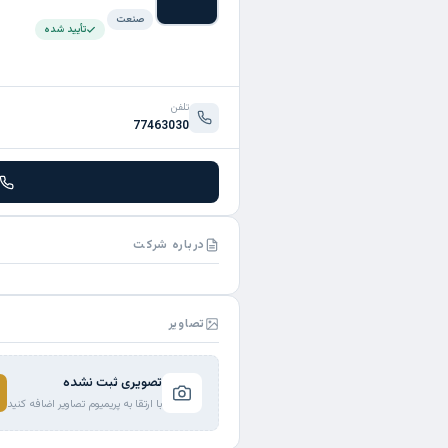
صنعت
تأیید شده
تلفن
77463030
درباره شرکت
تصاویر
تصویری ثبت نشده
با ارتقا به پریمیوم تصاویر اضافه کنید