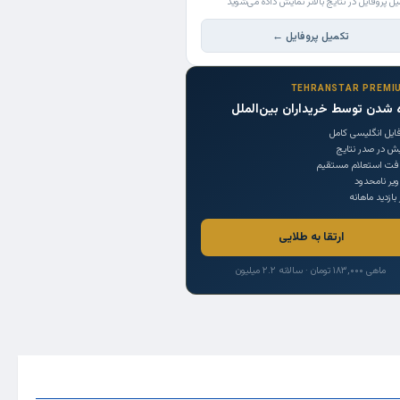
یل پروفایل در نتایج بالاتر نمایش داده می‌شوید
تکمیل پروفایل ←
TEHRANSTAR PREMI
 شدن توسط خریداران بین‌الملل
ایل انگلیسی کامل
یش در صدر نتایج
افت استعلام مستقیم
یر نامحدود
 بازدید ماهانه
ارتقا به طلایی
ماهی ۱۸۳,۰۰۰ تومان · سالانه ۲.۲ میلیون
Trade Source
India
Countries