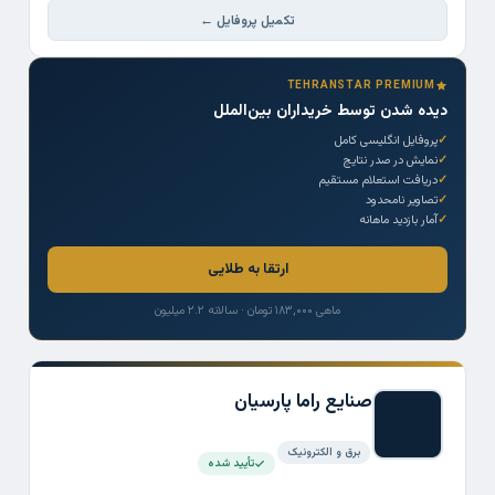
تکمیل پروفایل ←
TEHRANSTAR PREMIUM
دیده شدن توسط خریداران بین‌الملل
پروفایل انگلیسی کامل
نمایش در صدر نتایج
دریافت استعلام مستقیم
تصاویر نامحدود
آمار بازدید ماهانه
ارتقا به طلایی
ماهی ۱۸۳,۰۰۰ تومان · سالانه ۲.۲ میلیون
صنايع راما پارسیان
برق و الکترونیک
تأیید شده