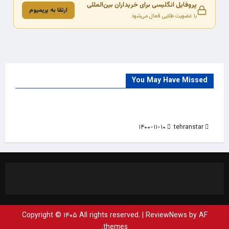
پروفایل انگلیسی برای خریداران بین‌المللی
ارتقا به پریمیوم
با عضویت طلایی فعال می‌شود
You May Have Missed
Trade Source
India
Countries
India Products Oct 2018 Magazine
۱۴۰۰-۱۱-۱۰
tehranstar
Copyright © ۱۴۰۵ All rights reserved.
|
ReviewNews
by AF
themes.