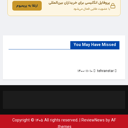
پروفایل انگلیسی برای خریداران بین‌المللی
ارتقا به پریمیوم
با عضویت طلایی فعال می‌شود
You May Have Missed
Trade Source
India
Countries
India Products Oct 2018 Magazine
۱۴۰۰-۱۱-۱۰
tehranstar
Copyright © ۱۴۰۵ All rights reserved.
|
ReviewNews
by AF
themes.