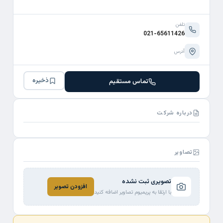
تلفن
021-65611426
آدرس
ذخیره
تماس مستقیم
درباره شرکت
تصاویر
تصویری ثبت نشده
افزودن تصویر
با ارتقا به پریمیوم تصاویر اضافه کنید