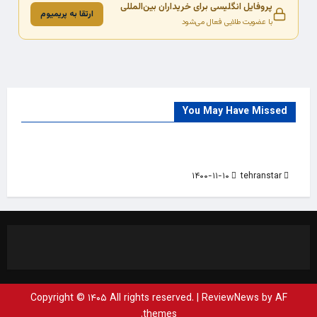
پروفایل انگلیسی برای خریداران بین‌المللی
ارتقا به پریمیوم
با عضویت طلایی فعال می‌شود
You May Have Missed
Trade Source
India
Countries
India Products Oct 2018 Magazine
۱۴۰۰-۱۱-۱۰
tehranstar
Copyright © ۱۴۰۵ All rights reserved.
|
ReviewNews
by AF
themes.