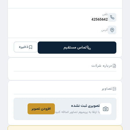
تلفن
42565642
آدرس
ذخیره
تماس مستقیم
درباره شرکت
تصاویر
تصویری ثبت نشده
افزودن تصویر
با ارتقا به پریمیوم تصاویر اضافه کنید