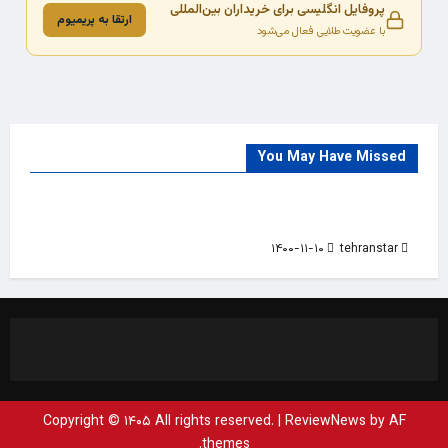
پروفایل انگلیسی برای خریداران بین‌المللی
ارتقا به پریمیوم
با عضویت طلایی فعال می‌شود
You May Have Missed
Trade Source
India
Countries
India Products Oct 2018 Magazine
۱۴۰۰-۱۱-۱۰
tehranstar
Copyright © ۱۴۰۵ All rights reserved.
|
ReviewNews
by AF
themes.