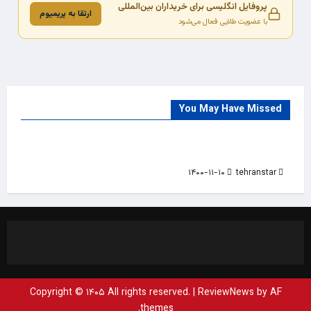
پروفایل انگلیسی برای خریداران بین‌المللی
ارتقا به پریمیوم
با عضویت طلایی فعال می‌شود
You May Have Missed
Trade Source
India
Countries
India Products Oct 2018 Magazine
۱۴۰۰-۱۱-۱۰
tehranstar
Copyright © ۱۴۰۵ All rights reserved.
|
ReviewNews
by AF
themes.