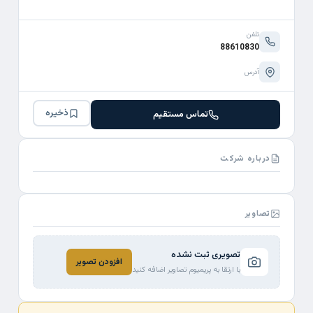
تلفن
88610830
آدرس
ذخیره
تماس مستقیم
درباره شرکت
تصاویر
تصویری ثبت نشده
افزودن تصویر
با ارتقا به پریمیوم تصاویر اضافه کنید