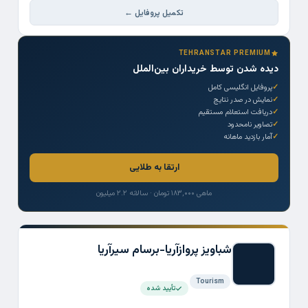
تکمیل پروفایل ←
TEHRANSTAR PREMIUM
دیده شدن توسط خریداران بین‌الملل
پروفایل انگلیسی کامل
نمایش در صدر نتایج
دریافت استعلام مستقیم
تصاویر نامحدود
آمار بازدید ماهانه
ارتقا به طلایی
ماهی ۱۸۳,۰۰۰ تومان · سالانه ۲.۲ میلیون
شباویز پروازآریا-برسام سیرآریا
Tourism
تأیید شده