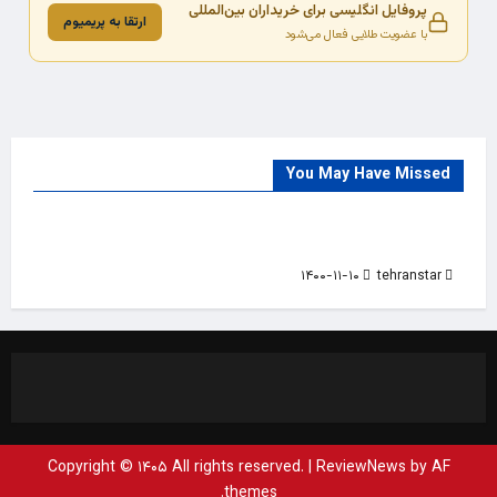
پروفایل انگلیسی برای خریداران بین‌المللی
ارتقا به پریمیوم
با عضویت طلایی فعال می‌شود
You May Have Missed
Trade Source
India
Countries
India Products Oct 2018 Magazine
۱۴۰۰-۱۱-۱۰
tehranstar
Copyright © ۱۴۰۵ All rights reserved.
|
ReviewNews
by AF
themes.