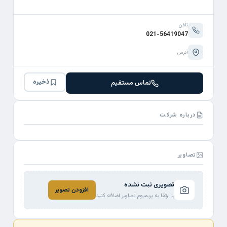
تلفن
021-56419047
آدرس
ذخیره
تماس مستقیم
درباره شرکت
تصاویر
تصویری ثبت نشده
افزودن تصویر
با ارتقا به پریمیوم تصاویر اضافه کنید