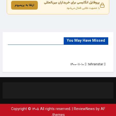
پروفایل انگلیسی برای خریداران بین‌المللی
ارتقا به پریمیوم
با عضویت طلایی فعال می‌شود
You May Have Missed
Trade Source
India
Countries
India Products Oct 2018 Magazine
۱۴۰۰-۱۱-۱۰
tehranstar
Copyright © ۱۴۰۵ All rights reserved.
|
ReviewNews
by AF
themes.