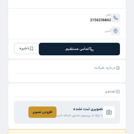
تلفن
2156236842
آدرس
ذخیره
تماس مستقیم
درباره شرکت
تصاویر
تصویری ثبت نشده
افزودن تصویر
با ارتقا به پریمیوم تصاویر اضافه کنید