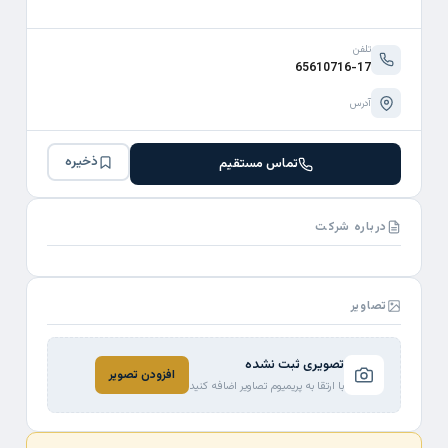
تلفن
65610716-17
آدرس
ذخیره
تماس مستقیم
درباره شرکت
تصاویر
تصویری ثبت نشده
افزودن تصویر
با ارتقا به پریمیوم تصاویر اضافه کنید