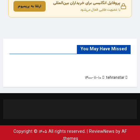
پروفایل انگلیسی برای خریداران بین‌المللی
ارتقا به پریمیوم
با عضویت طلایی فعال می‌شود
You May Have Missed
Trade Source
India
Countries
India Products Oct 2018 Magazine
۱۴۰۰-۱۱-۱۰
tehranstar
Copyright © ۱۴۰۵ All rights reserved.
|
ReviewNews
by AF
themes.