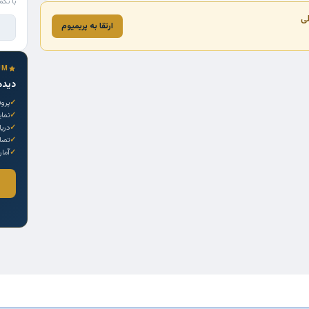
با تکم
لی
ارتقا به پریمیوم
UM
دیده
پروف
نما
دری
تصاو
آمار