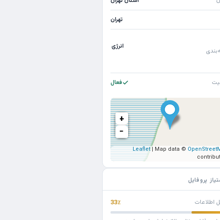
ن
استان تهران
تهران
انرژی
‌بندی
یت
فعال
+
−
Leaflet
| Map data ©
OpenStreet
contribu
تیاز پروفایل
ل اطلاعات
33٪