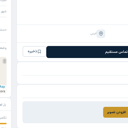
استا
شهر
دسته
آدرس
وضع
ذخیره
تماس مستقیم
Map
tors
ام
افزودن تصویر
تکمی