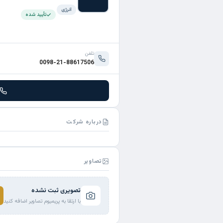
انرژی
تأیید شده
تلفن
0098-21-88617506
درباره شرکت
تصاویر
تصویری ثبت نشده
با ارتقا به پریمیوم تصاویر اضافه کنید