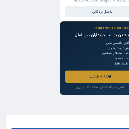
یل پروفایل در نتایج بالاتر نمایش داده می‌شوید
تکمیل پروفایل ←
TEHRANSTAR PREMI
 شدن توسط خریداران بین‌الملل
ایل انگلیسی کامل
یش در صدر نتایج
افت استعلام مستقیم
یر نامحدود
 بازدید ماهانه
ارتقا به طلایی
ماهی ۱۸۳,۰۰۰ تومان · سالانه ۲.۲ میلیون
Trade Source
India
Countries