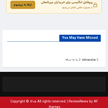
پروفایل انگلیسی برای خریداران بین‌المللی
ارتقا به پریمیوم
با عضویت طلایی فعال می‌شود
You May Have Missed
Trade Source
India
Countries
India Products Oct 2018 Magazine
۱۴۰۰-۱۱-۱۰
tehranstar
Copyright © ۱۴۰۵ All rights reserved.
|
ReviewNews
by AF
themes.