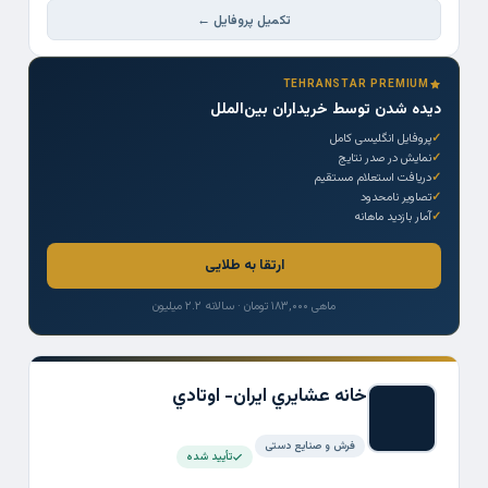
تکمیل پروفایل ←
TEHRANSTAR PREMIUM
دیده شدن توسط خریداران بین‌الملل
پروفایل انگلیسی کامل
نمایش در صدر نتایج
دریافت استعلام مستقیم
تصاویر نامحدود
آمار بازدید ماهانه
ارتقا به طلایی
ماهی ۱۸۳,۰۰۰ تومان · سالانه ۲.۲ میلیون
خانه عشايري ايران- اوتادي
فرش و صنایع دستی
تأیید شده